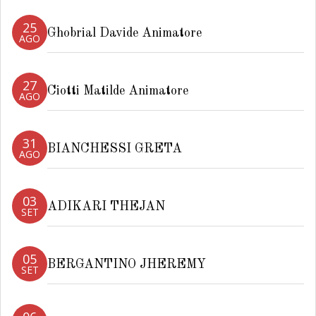
25
Ghobrial Davide Animatore
AGO
27
Ciotti Matilde Animatore
AGO
31
BIANCHESSI GRETA
AGO
03
ADIKARI THEJAN
SET
05
BERGANTINO JHEREMY
SET