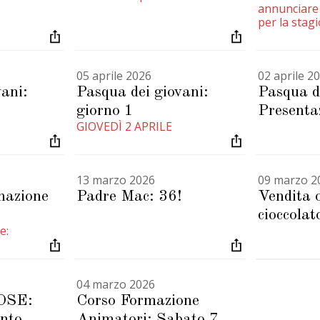
annunciare 
per la stag
05 aprile 2026
02 aprile 2
ani:
Pasqua dei giovani:
Pasqua d
giorno 1
Presenta
GIOVEDÌ 2 APRILE
13 marzo 2026
09 marzo 2
mazione
Padre Mac: 36!
Vendita o
cioccolat
e:
04 marzo 2026
OSE:
Corso Formazione
nto
Animatori: Sabato 7