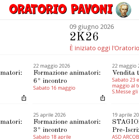
09 giugno 2026
2K26
È iniziato oggi l'Oratori
22 maggio 2026
22 maggio 
matori:
Formazione animatori:
Vendita t
Sabato 23 
6° incontro
maggio al t
Sabato 16 maggio
S.Messe gli
venderanno 
autofinanzi
numerosi p
25 aprile 2026
19 aprile 2
prelibatezz
matori:
Formazione animatori:
STAGIO
3° incontro
Pre-Iscri
Sabato 18 aprile
ASD ARCOBA