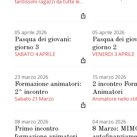
tantissimi ragazzi da tutte le
realtà pavoniane e li mette in
gioco riunendoli in squadre
che si sfideranno in diverse
attività nel corso di una
giornata di festa!
05 aprile 2026
05 aprile 2026
Pasqua dei giovani:
Pasqua dei giov
giorno 3
giorno 2
SABATO 4 APRILE
VENERDI 3 APRILE
23 marzo 2026
15 marzo 2026
Formazione animatori:
2 incontro For
2° incontro
Animatori
Sabato 21 Marzo
Animatore nello stil
08 marzo 2026
04 marzo 2026
Primo incontro
8 Marzo: MIM
formazione animatori
autofinanziame