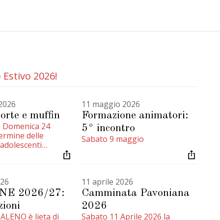
o Estivo 2026!
2026
11 maggio 2026
orte e muffin
Formazione animatori:
e Domenica 24
5° incontro
ermine delle
Sabato 9 maggio
 adolescenti
muffin e torte per
amento. Accorrete
er queste
026
11 aprile 2026
e!
NE 2026/27:
Camminata Pavoniana
zioni
2026
LENO è lieta di
Sabato 11 Aprile 2026 la